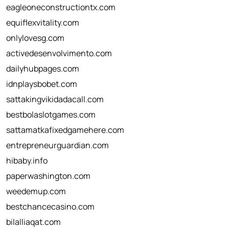
eagleoneconstructiontx.com
equiflexvitality.com
onlylovesg.com
activedesenvolvimento.com
dailyhubpages.com
idnplaysbobet.com
sattakingvikidadacall.com
bestbolaslotgames.com
sattamatkafixedgamehere.com
entrepreneurguardian.com
hibaby.info
paperwashington.com
weedemup.com
bestchancecasino.com
bilalliaqat.com