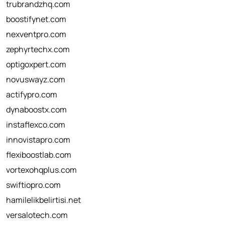
trubrandzhq.com
boostifynet.com
nexventpro.com
zephyrtechx.com
optigoxpert.com
novuswayz.com
actifypro.com
dynaboostx.com
instaflexco.com
innovistapro.com
flexiboostlab.com
vortexohqplus.com
swiftiopro.com
hamilelikbelirtisi.net
versalotech.com