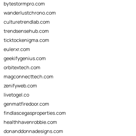
bytestormpro.com
wanderlustchrono.com
culturetrendlab.com
trendsensehub.com
ticktockenigma.com
eulerxr.com
geekifygenius.com
orbitextech.com
magconnecttech.com
zenifyweb.com
livetogel.co
genmatfiredoor.com
findlascegasproperties.com
healthhavenrobbie.com
donanddonnadesigns.com