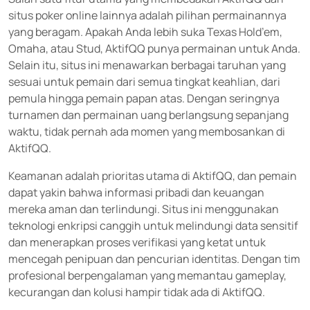
situs poker online lainnya adalah pilihan permainannya
yang beragam. Apakah Anda lebih suka Texas Hold’em,
Omaha, atau Stud, AktifQQ punya permainan untuk Anda.
Selain itu, situs ini menawarkan berbagai taruhan yang
sesuai untuk pemain dari semua tingkat keahlian, dari
pemula hingga pemain papan atas. Dengan seringnya
turnamen dan permainan uang berlangsung sepanjang
waktu, tidak pernah ada momen yang membosankan di
AktifQQ.
Keamanan adalah prioritas utama di AktifQQ, dan pemain
dapat yakin bahwa informasi pribadi dan keuangan
mereka aman dan terlindungi. Situs ini menggunakan
teknologi enkripsi canggih untuk melindungi data sensitif
dan menerapkan proses verifikasi yang ketat untuk
mencegah penipuan dan pencurian identitas. Dengan tim
profesional berpengalaman yang memantau gameplay,
kecurangan dan kolusi hampir tidak ada di AktifQQ.