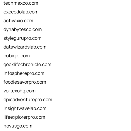
techmaxco.com
exceedolab.com
activaxio.com
dynabytesco.com
stylegurupro.com
datawizardslab.com
cubiqio.com
geeklifechronicle.com
infospherepro.com
foodiesavorpro.com
vortexohq.com
epicadventurepro.com
insightwavelab.com
lifeexplorerpro.com
novusgo.com