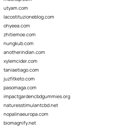
utyam.com
lacostituzioneblog.com
ohyeea.com
zhitiemoe.com
nungkub.com
anotherindian.com
xylemcider.com
taniaetiago.com
juzfitketo.com
pasomaga.com
impactgardencbdgummies.org
naturesstimulantcbd.net
nopalinaeuropa.com
biomagnify.net