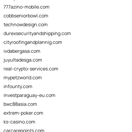
777azino-mobile.com
cobbseniorbowl.com
technowdesign.com
durexsecurityandshipping.com
cityroofingandplannig.com
ivdabergasa.com
juyultadesga.com
real-crypto-services.com
mypetzworld.com
infounty.com
investparaguay-eu.com
bwc88asia.com
extrem-poker.com
ks-casino.com
carcarepoints.com