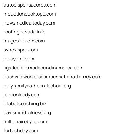
autodispensadores.com
inductioncooktopp.com
newsmedicaltoday.com
roofingnevada.info
magconnectx.com
synexispro.com
holayomi.com
ligadeciclismodecundinamarca.com
nashvilleworkerscompensationattorney.com
holyfamilycathedralschool.org
londonkiddy.com
ufabetcoaching.biz
davismindfulness.org
millionairebyte.com
fortechday.com