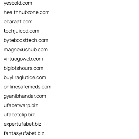
yesbold.com
healthhubzone.com
ebaraat.com
techjuiced.com
byteboosttech.com
magnexushub.com
virtuogoweb.com
biglotshours.com
buyliraglutide.com
onlinesafemeds.com
gyanibhandar.com
ufabetwarp.biz
ufabetclip.biz
expertufabet.biz
fantasyufabet.biz