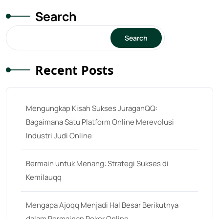
Search
Search
Recent Posts
Mengungkap Kisah Sukses JuraganQQ:
Bagaimana Satu Platform Online Merevolusi
Industri Judi Online
Bermain untuk Menang: Strategi Sukses di
Kemilauqq
Mengapa Ajoqq Menjadi Hal Besar Berikutnya
dalam Permainan Poker Online