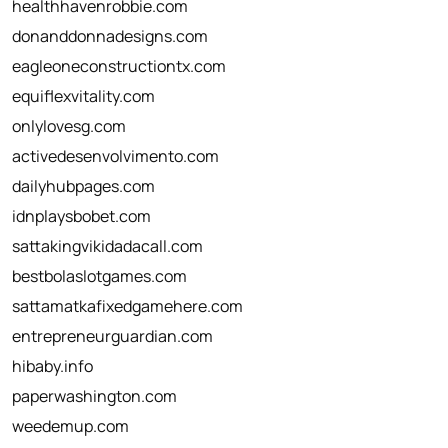
healthhavenrobbie.com
donanddonnadesigns.com
eagleoneconstructiontx.com
equiflexvitality.com
onlylovesg.com
activedesenvolvimento.com
dailyhubpages.com
idnplaysbobet.com
sattakingvikidadacall.com
bestbolaslotgames.com
sattamatkafixedgamehere.com
entrepreneurguardian.com
hibaby.info
paperwashington.com
weedemup.com