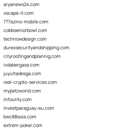
aryanews24.com
xscape-it.com
777azino-mobile.com
cobbseniorbowl.com
technowdesign.com
durexsecurityandshipping.com
cityroofingandplannig.com
ivdabergasa.com
juyultadesga.com
real-crypto-services.com
mypetzworld.com
infounty.com
investparaguay-eu.com
bwc88asia.com
extrem-poker.com