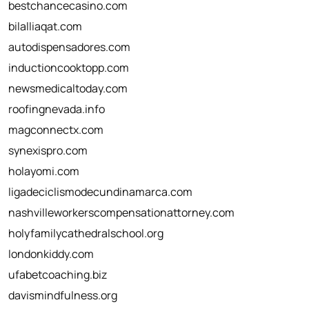
bestchancecasino.com
bilalliaqat.com
autodispensadores.com
inductioncooktopp.com
newsmedicaltoday.com
roofingnevada.info
magconnectx.com
synexispro.com
holayomi.com
ligadeciclismodecundinamarca.com
nashvilleworkerscompensationattorney.com
holyfamilycathedralschool.org
londonkiddy.com
ufabetcoaching.biz
davismindfulness.org