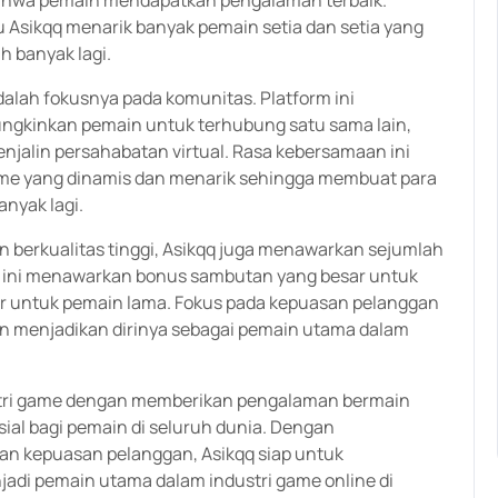
u Asikqq menarik banyak pemain setia dan setia yang
h banyak lagi.
dalah fokusnya pada komunitas. Platform ini
ngkinkan pemain untuk terhubung satu sama lain,
jalin persahabatan virtual. Rasa kebersamaan ini
me yang dinamis dan menarik sehingga membuat para
nyak lagi.
 berkualitas tinggi, Asikqq juga menawarkan sejumlah
rm ini menawarkan bonus sambutan yang besar untuk
er untuk pemain lama. Fokus pada kepuasan pelanggan
n menjadikan dirinya sebagai pemain utama dalam
stri game dengan memberikan pengalaman bermain
sial bagi pemain di seluruh dunia. Dengan
an kepuasan pelanggan, Asikqq siap untuk
di pemain utama dalam industri game online di