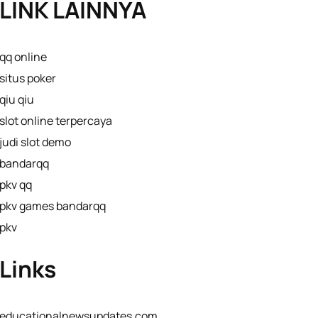
LINK LAINNYA
qq online
situs poker
qiu qiu
slot online terpercaya
judi slot demo
bandarqq
pkv qq
pkv games bandarqq
pkv
Links
educationalnewsupdates.com