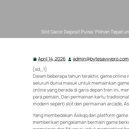
Slot Gacor Deposit Pulsa: Pilihan Tepat 
April 14, 2026
admin@bytesavvypro.com
April
14,
[ad_1]
2026
Dalam beberapa tahun terakhir, game online 
seluruh dunia masuk untuk memainkan game fa
online yang berada di garis depan tren ini,
para pemain. Dari permainan kartu tradisiona
modern seperti slot dan permainan arcade, A
Yang membedakan Asikqq dari platform game 
memberikan pengalaman bermain game berkual
permainan dan fiturnya untuk memastikan b