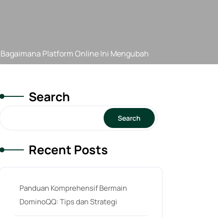
 Bagaimana Platform Online Ini Mengubah
Search
Search
Recent Posts
Panduan Komprehensif Bermain
DominoQQ: Tips dan Strategi