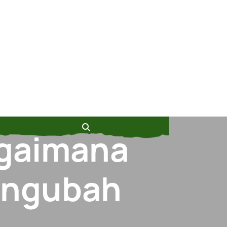
agaimana
Mengubah