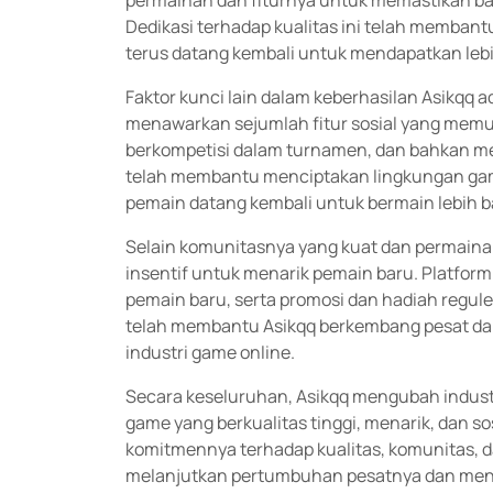
Dedikasi terhadap kualitas ini telah membant
terus datang kembali untuk mendapatkan lebi
Faktor kunci lain dalam keberhasilan Asikqq a
menawarkan sejumlah fitur sosial yang memu
berkompetisi dalam turnamen, dan bahkan men
telah membantu menciptakan lingkungan ga
pemain datang kembali untuk bermain lebih ba
Selain komunitasnya yang kuat dan permainan
insentif untuk menarik pemain baru. Platfo
pemain baru, serta promosi dan hadiah regul
telah membantu Asikqq berkembang pesat da
industri game online.
Secara keseluruhan, Asikqq mengubah indu
game yang berkualitas tinggi, menarik, dan so
komitmennya terhadap kualitas, komunitas, d
melanjutkan pertumbuhan pesatnya dan menja