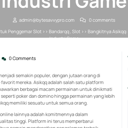
Industri Game
admin@bytesavvypro.com
0 comments
untuk Penggemar Slot
>>
Bandarqq
,
Slot
>> Bangkitnya Asikqq:
Industri Game
0 Comments
admin@bytesavvypro.com
menjadi semakin populer, dengan jutaan orang di
vorit mereka. Asikqq adalah salah satu platform
 menawarkan berbagai macam permainan untuk dinikmati
l seperti poker dan domino hingga permainan yang lebih
sikqq memiliki sesuatu untuk semua orang.
online lainnya adalah komitmennya dalam
itas tinggi. Platform ini terus memperbarui
ahwa pemain mendapatkan pengalaman terbaik.