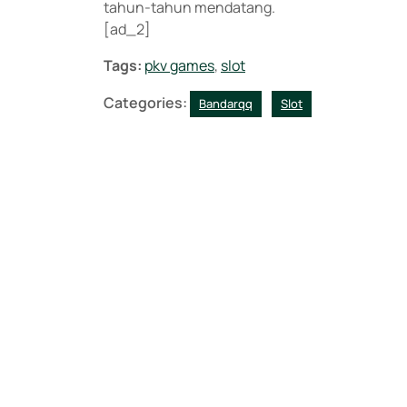
tahun-tahun mendatang.
[ad_2]
Tags:
pkv games
,
slot
Categories:
Bandarqq
Slot