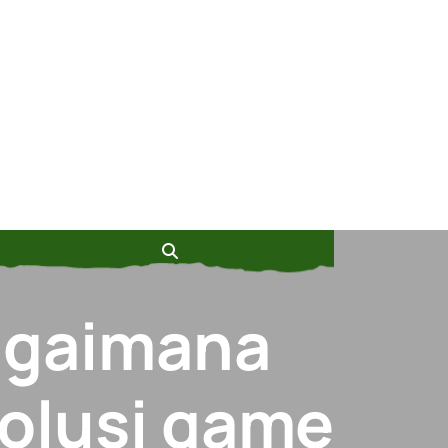
agaimana
volusi game