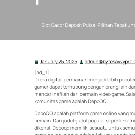
Slot Gacor Deposit Pulsa: Pilihan Tepat u
January 25, 2025
admin@bytesavvypro
January
25,
[ad_1]
2025
Di era digital, permainan menjadi lebih popu
gamer dapat terhubung dengan orang lain dar
mencari nafkah dari bermain video game. Sal
komunitas game adalah DepoQQ.
DepoQQ adalah platform game online yang m
pemain. Dari judul-judul populer seperti Fort
dikenal, Depoqq memiliki sesuatu untuk sem
game online lainnya adalah fokusnya pada ko