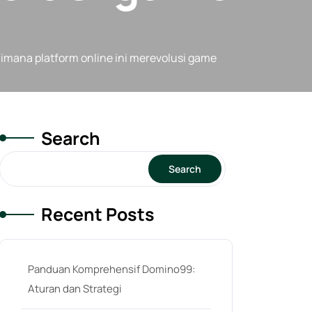
mana platform online ini merevolusi game
Search
Search
Recent Posts
Panduan Komprehensif Domino99:
Aturan dan Strategi