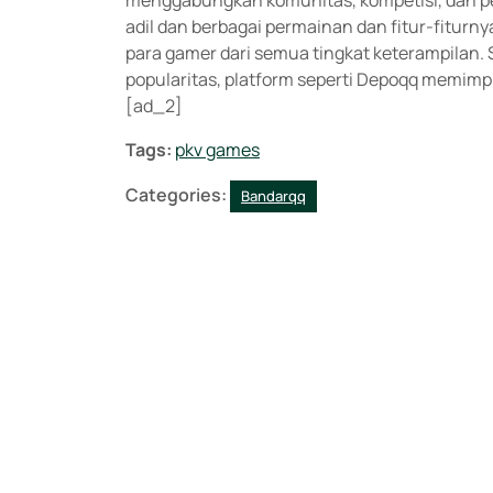
adil dan berbagai permainan dan fitur-fiturn
para gamer dari semua tingkat keterampilan.
popularitas, platform seperti Depoqq memi
[ad_2]
Tags:
pkv games
Categories:
Bandarqq