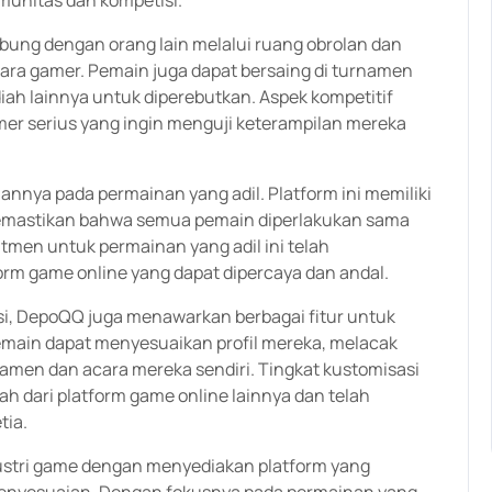
g dengan orang lain melalui ruang obrolan dan
ara gamer. Pemain juga dapat bersaing di turnamen
iah lainnya untuk diperebutkan. Aspek kompetitif
er serius yang ingin menguji keterampilan mereka
nnya pada permainan yang adil. Platform ini memiliki
memastikan bahwa semua pemain diperlakukan sama
tmen untuk permainan yang adil ini telah
rm game online yang dapat dipercaya dan andal.
si, DepoQQ juga menawarkan berbagai fitur untuk
ain dapat menyesuaikan profil mereka, melacak
men dan acara mereka sendiri. Tingkat kustomisasi
h dari platform game online lainnya dan telah
tia.
ustri game dengan menyediakan platform yang
enyesuaian. Dengan fokusnya pada permainan yang