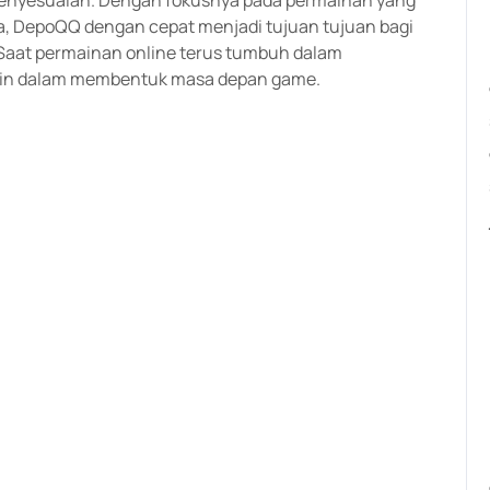
ya, DepoQQ dengan cepat menjadi tujuan tujuan bagi
 Saat permainan online terus tumbuh dalam
mpin dalam membentuk masa depan game.