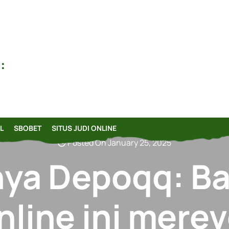
:
L
SBOBET
SITUS JUDI ONLINE
Posted On January 25, 2025
nya Depoqq: B
nline ini mere