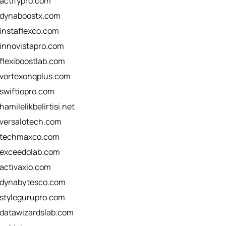
actifypro.com
dynaboostx.com
instaflexco.com
innovistapro.com
flexiboostlab.com
vortexohqplus.com
swiftiopro.com
hamilelikbelirtisi.net
versalotech.com
techmaxco.com
exceedolab.com
activaxio.com
dynabytesco.com
stylegurupro.com
datawizardslab.com