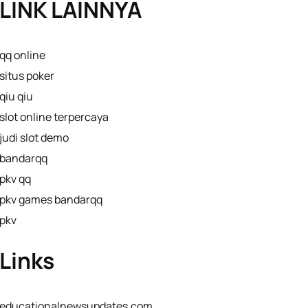
LINK LAINNYA
qq online
situs poker
qiu qiu
slot online terpercaya
judi slot demo
bandarqq
pkv qq
pkv games bandarqq
pkv
Links
educationalnewsupdates.com