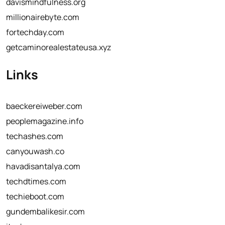
davismindfulness.org
millionairebyte.com
fortechday.com
getcaminorealestateusa.xyz
Links
baeckereiweber.com
peoplemagazine.info
techashes.com
canyouwash.co
havadisantalya.com
techdtimes.com
techieboot.com
gundembalikesir.com