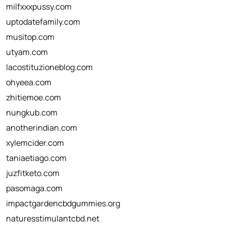
milfxxxpussy.com
uptodatefamily.com
musitop.com
utyam.com
lacostituzioneblog.com
ohyeea.com
zhitiemoe.com
nungkub.com
anotherindian.com
xylemcider.com
taniaetiago.com
juzfitketo.com
pasomaga.com
impactgardencbdgummies.org
naturesstimulantcbd.net