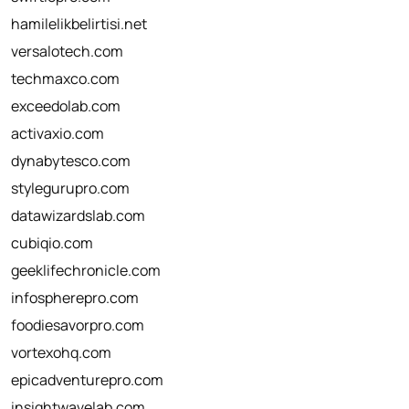
hamilelikbelirtisi.net
versalotech.com
techmaxco.com
exceedolab.com
activaxio.com
dynabytesco.com
stylegurupro.com
datawizardslab.com
cubiqio.com
geeklifechronicle.com
infospherepro.com
foodiesavorpro.com
vortexohq.com
epicadventurepro.com
insightwavelab.com