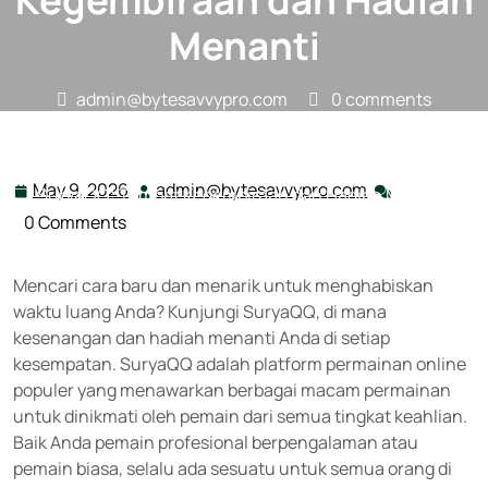
Menanti
admin@bytesavvypro.com
0 comments
Slot Gacor Deposit Pulsa: Pilihan Tepat untuk Penggemar
Slot
>>
Bandarqq
>> Bergabunglah dalam Kegembiraan di
May 9, 2026
admin@bytesavvypro.com
May
admin@bytesa
SuryaQQ: Tempat Kegembiraan dan Hadiah Menanti
9,
0 Comments
2026
Mencari cara baru dan menarik untuk menghabiskan
waktu luang Anda? Kunjungi SuryaQQ, di mana
kesenangan dan hadiah menanti Anda di setiap
kesempatan. SuryaQQ adalah platform permainan online
populer yang menawarkan berbagai macam permainan
untuk dinikmati oleh pemain dari semua tingkat keahlian.
Baik Anda pemain profesional berpengalaman atau
pemain biasa, selalu ada sesuatu untuk semua orang di