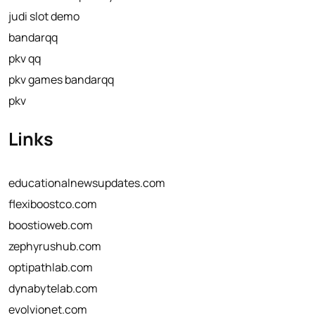
judi slot demo
bandarqq
pkv qq
pkv games bandarqq
pkv
Links
educationalnewsupdates.com
flexiboostco.com
boostioweb.com
zephyrushub.com
optipathlab.com
dynabytelab.com
evolvionet.com