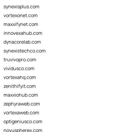
synexisplus.com
vortexonet.com
maxxifynet.com
innovexahub.com
dynacorelab.com
synexistechco.com
truvivopro.com
vividusco.com
vortexahq.com
zenithifyit.com
maxxiohub.com
zephyraweb.com
vortexaweb.com
optigeniusco.com
novuspherex.com