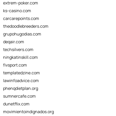
extrem-poker.com
ks-casino.com
carcarepoints.com
thedoodlebreeders.com
grupohugodias.com
deqair.com
techsilvers.com
ningkatinskill.com
fivsport.com
templatedzine.com
lawinfoadvice.com
phenqdietplan.org
sumnercafe.com
dunetflix.com
movimientoindignados.org