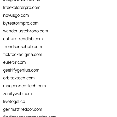
lifeexplorerpro.com
novusgo.com
bytestormpro.com
wanderlustchrono.com
culturetrendlab.com
trendsensehub.com
ticktockenigma.com
eulerxr.com
geekifygenius.com
orbitextech.com
magconnecttech.com
zenifyweb.com
livetogel.co
genmatfiredoor.com
findlascegasproperties.com