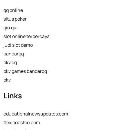
qq online
situs poker
qiu qiu
slot online terpercaya
judi slot demo
bandarqq
pkv qq
pkv games bandarqq
pkv
Links
educationalnewsupdates.com
flexiboostco.com