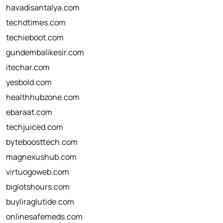
havadisantalya.com
techdtimes.com
techieboot.com
gundembalikesir.com
itechar.com
yesbold.com
healthhubzone.com
ebaraat.com
techjuiced.com
byteboosttech.com
magnexushub.com
virtuogoweb.com
biglotshours.com
buyliraglutide.com
onlinesafemeds.com