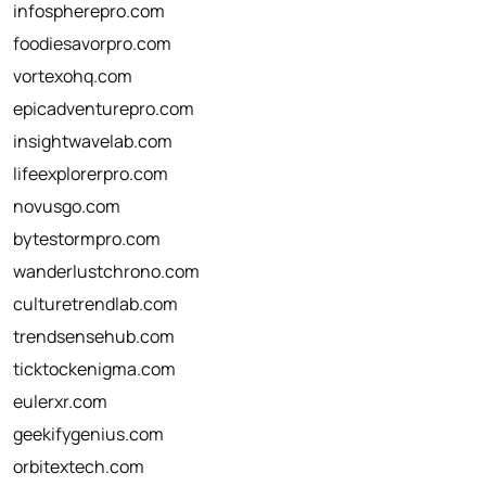
infospherepro.com
foodiesavorpro.com
vortexohq.com
epicadventurepro.com
insightwavelab.com
lifeexplorerpro.com
novusgo.com
bytestormpro.com
wanderlustchrono.com
culturetrendlab.com
trendsensehub.com
ticktockenigma.com
eulerxr.com
geekifygenius.com
orbitextech.com