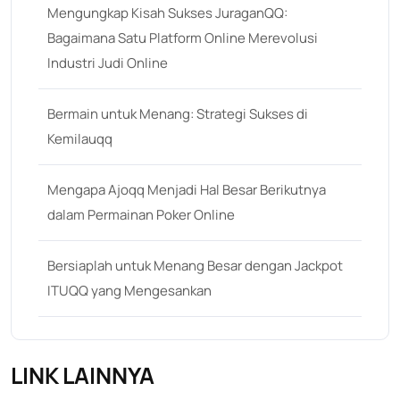
Mengungkap Kisah Sukses JuraganQQ:
Bagaimana Satu Platform Online Merevolusi
Industri Judi Online
Bermain untuk Menang: Strategi Sukses di
Kemilauqq
Mengapa Ajoqq Menjadi Hal Besar Berikutnya
dalam Permainan Poker Online
Bersiaplah untuk Menang Besar dengan Jackpot
ITUQQ yang Mengesankan
LINK LAINNYA