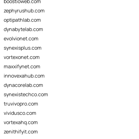
boostioweb.com
zephyrushub.com
optipathlab.com
dynabytelab.com
evolvionet.com
synexisplus.com
vortexonet.com
maxxifynet.com
innovexahub.com
dynacorelab.com
synexistechco.com
truvivopro.com
vividusco.com
vortexahq.com
zenithifyit.com