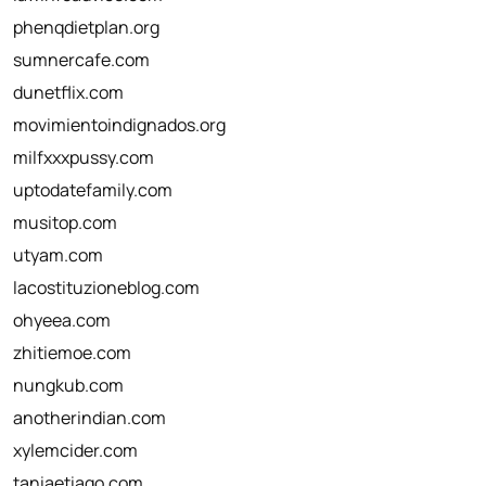
phenqdietplan.org
sumnercafe.com
dunetflix.com
movimientoindignados.org
milfxxxpussy.com
uptodatefamily.com
musitop.com
utyam.com
lacostituzioneblog.com
ohyeea.com
zhitiemoe.com
nungkub.com
anotherindian.com
xylemcider.com
taniaetiago.com