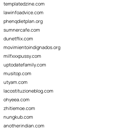
templatedzine.com
lawinfoadvice.com
phenqdietplan.org
sumnercafe.com
dunetflix.com
movimientoindignados.org
milfxxxpussy.com
uptodatefamily.com
musitop.com
utyam.com
lacostituzioneblog.com
ohyeea.com
zhitiemoe.com
nungkub.com
anotherindian.com