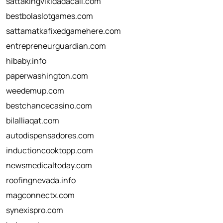
sattakingvikidadacall.com
bestbolaslotgames.com
sattamatkafixedgamehere.com
entrepreneurguardian.com
hibaby.info
paperwashington.com
weedemup.com
bestchancecasino.com
bilalliaqat.com
autodispensadores.com
inductioncooktopp.com
newsmedicaltoday.com
roofingnevada.info
magconnectx.com
synexispro.com