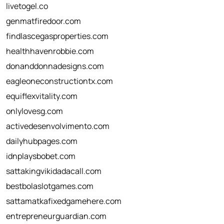
livetogel.co
genmatfiredoor.com
findlascegasproperties.com
healthhavenrobbie.com
donanddonnadesigns.com
eagleoneconstructiontx.com
equiflexvitality.com
onlylovesg.com
activedesenvolvimento.com
dailyhubpages.com
idnplaysbobet.com
sattakingvikidadacall.com
bestbolaslotgames.com
sattamatkafixedgamehere.com
entrepreneurguardian.com