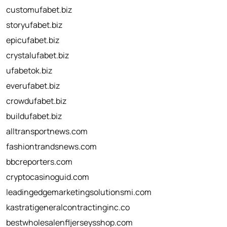
customufabet.biz
storyufabet.biz
epicufabet.biz
crystalufabet.biz
ufabetok.biz
everufabet.biz
crowdufabet.biz
buildufabet.biz
alltransportnews.com
fashiontrandsnews.com
bbcreporters.com
cryptocasinoguid.com
leadingedgemarketingsolutionsmi.com
kastratigeneralcontractinginc.co
bestwholesalenfljerseysshop.com