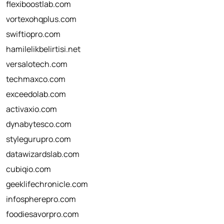
flexiboostlab.com
vortexohqplus.com
swiftiopro.com
hamilelikbelirtisi.net
versalotech.com
techmaxco.com
exceedolab.com
activaxio.com
dynabytesco.com
stylegurupro.com
datawizardslab.com
cubiqio.com
geeklifechronicle.com
infospherepro.com
foodiesavorpro.com