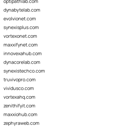
optipathlab.com
dynabytelab.com
evolvionet.com
synexisplus.com
vortexonet.com
maxxifynet.com
innovexahub.com
dynacorelab.com
synexistechco.com
truvivopro.com
vividusco.com
vortexahq.com
zenithifyit.com
maxxiohub.com
zephyraweb.com