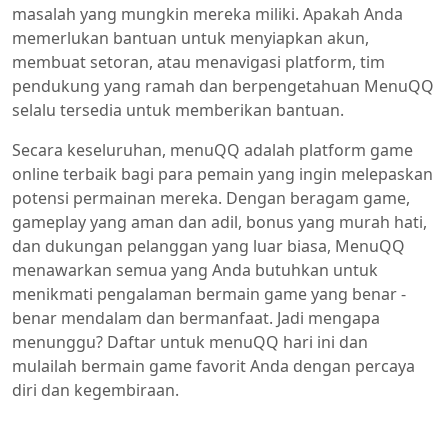
masalah yang mungkin mereka miliki. Apakah Anda
memerlukan bantuan untuk menyiapkan akun,
membuat setoran, atau menavigasi platform, tim
pendukung yang ramah dan berpengetahuan MenuQQ
selalu tersedia untuk memberikan bantuan.
Secara keseluruhan, menuQQ adalah platform game
online terbaik bagi para pemain yang ingin melepaskan
potensi permainan mereka. Dengan beragam game,
gameplay yang aman dan adil, bonus yang murah hati,
dan dukungan pelanggan yang luar biasa, MenuQQ
menawarkan semua yang Anda butuhkan untuk
menikmati pengalaman bermain game yang benar -
benar mendalam dan bermanfaat. Jadi mengapa
menunggu? Daftar untuk menuQQ hari ini dan
mulailah bermain game favorit Anda dengan percaya
diri dan kegembiraan.