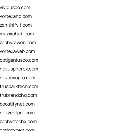
vividusco.com
vortexahq.com
zenithifyit.com
maxxiohub.com
zephyraweb.com
vortexaweb.com
optigeniusco.com
novuspherex.com
novaevopro.com
trusparktech.com
trubrandzhq.com
boostifynet.com
nexventpro.com
zephyrtechx.com
optigoxpert.com