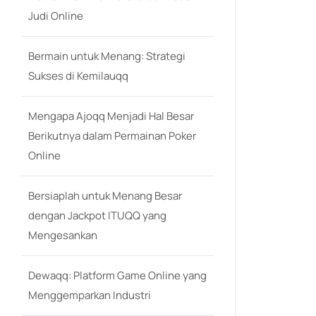
Judi Online
Bermain untuk Menang: Strategi
Sukses di Kemilauqq
Mengapa Ajoqq Menjadi Hal Besar
Berikutnya dalam Permainan Poker
Online
Bersiaplah untuk Menang Besar
dengan Jackpot ITUQQ yang
Mengesankan
Dewaqq: Platform Game Online yang
Menggemparkan Industri