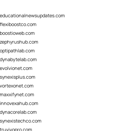
educationalnewsupdates.com
flexiboostco.com
boostioweb.com
zephyrushub.com
optipathlab.com
dynabytelab.com
evolvionet.com
synexisplus.com
vortexonet.com
maxxifynet.com
innovexahub.com
dynacorelab.com
synexistechco.com
truvivopro.com