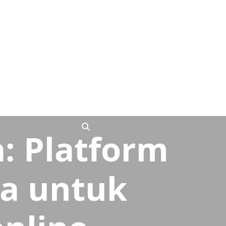
 Platform
a untuk