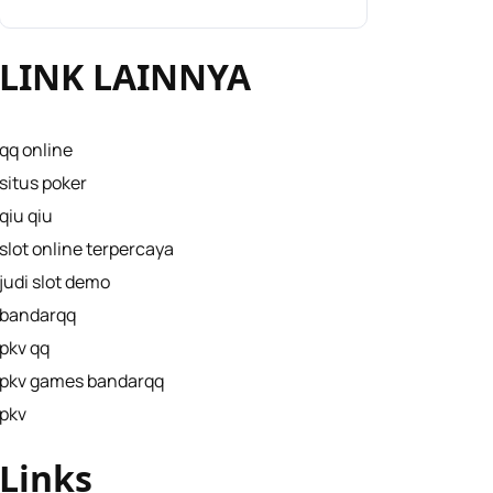
LINK LAINNYA
qq online
situs poker
qiu qiu
slot online terpercaya
judi slot demo
bandarqq
pkv qq
pkv games bandarqq
pkv
Links