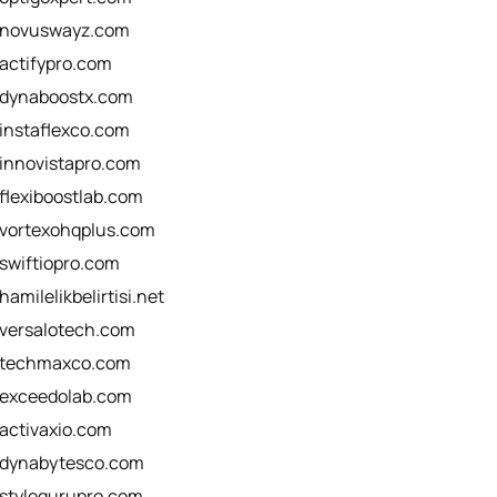
novuswayz.com
actifypro.com
dynaboostx.com
instaflexco.com
innovistapro.com
flexiboostlab.com
vortexohqplus.com
swiftiopro.com
hamilelikbelirtisi.net
versalotech.com
techmaxco.com
exceedolab.com
activaxio.com
dynabytesco.com
stylegurupro.com