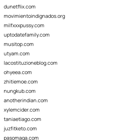
dunetflix.com
movimientoindignados.org
milfxxxpussy.com
uptodatefamily.com
musitop.com
utyam.com
lacostituzioneblog.com
ohyeea.com
zhitiemoe.com
nungkub.com
anotherindian.com
xylemcider.com
taniaetiago.com
juzfitketo.com
pasomaga.com