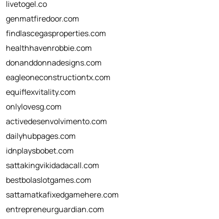
livetogel.co
genmatfiredoor.com
findlascegasproperties.com
healthhavenrobbie.com
donanddonnadesigns.com
eagleoneconstructiontx.com
equiflexvitality.com
onlylovesg.com
activedesenvolvimento.com
dailyhubpages.com
idnplaysbobet.com
sattakingvikidadacall.com
bestbolaslotgames.com
sattamatkafixedgamehere.com
entrepreneurguardian.com