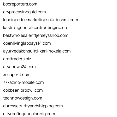
bbcreporters.com
cryptocasinoguid.com
leadingedgemarketingsolutionsmi.com
kastratigeneralcontractinginc.co
bestwholesalenfljerseysshop.com
openlivinglabdays14.com
ayurvedakonsultti-kari-nokela.com
antitraders.biz
aryanews24.com
xscape-it.com
777azino-mobile.com
cobbseniorbowl.com
technowdesign.com
durexsecurityandshipping.com
cityroofingandplannig.com