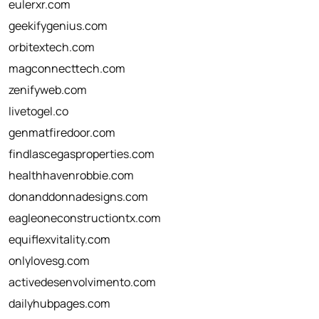
eulerxr.com
geekifygenius.com
orbitextech.com
magconnecttech.com
zenifyweb.com
livetogel.co
genmatfiredoor.com
findlascegasproperties.com
healthhavenrobbie.com
donanddonnadesigns.com
eagleoneconstructiontx.com
equiflexvitality.com
onlylovesg.com
activedesenvolvimento.com
dailyhubpages.com