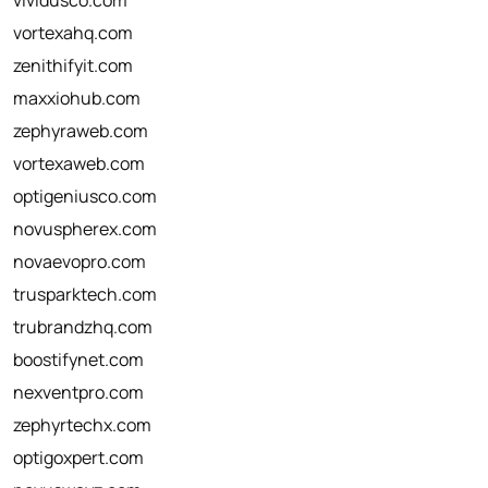
vortexahq.com
zenithifyit.com
maxxiohub.com
zephyraweb.com
vortexaweb.com
optigeniusco.com
novuspherex.com
novaevopro.com
trusparktech.com
trubrandzhq.com
boostifynet.com
nexventpro.com
zephyrtechx.com
optigoxpert.com