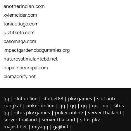
anotherindian.com
xylemcider.com
taniaetiago.com
juzfitketo.com
pasomaga.com
impactgardencbdgummies.org
naturesstimulantcbd.net
nopalinaeuropa.com
biomagnify.net
qq
|
slot online
|
sbobet88
|
pkv games
|
slot anti
rungkat
|
poker online
|
qq
|
qq
|
qq
|
qq
|
qq
|
situs
qq
|
situs pkv games
|
poker online
|
server thailand
|
server thailand
|
server thailand
|
situs pkv
|
majestibet
|
miyaqq
|
gajibet
|