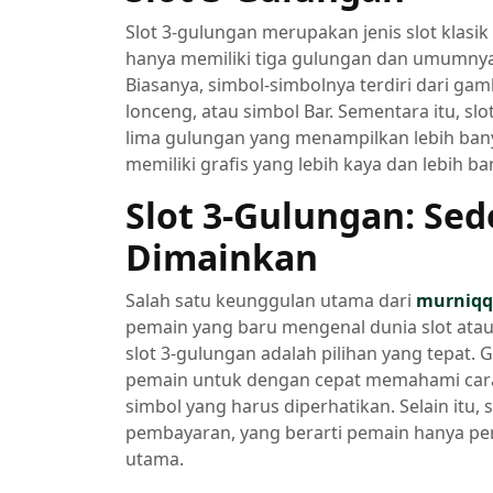
Slot 3-gulungan merupakan jenis slot klasik y
hanya memiliki tiga gulungan dan umumnya 
Biasanya, simbol-simbolnya terdiri dari gam
lonceng, atau simbol Bar. Sementara itu, sl
lima gulungan yang menampilkan lebih banyak
memiliki grafis yang lebih kaya dan lebih b
Slot 3-Gulungan: Se
Dimainkan
Salah satu keunggulan utama dari
murniqq
pemain yang baru mengenal dunia slot ata
slot 3-gulungan adalah pilihan yang tepat
pemain untuk dengan cepat memahami cara k
simbol yang harus diperhatikan. Selain itu, s
pembayaran, yang berarti pemain hanya per
utama.