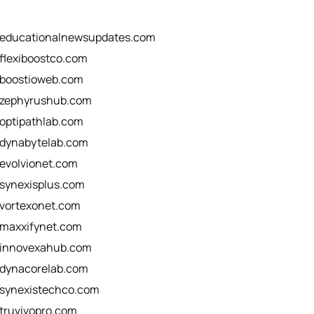
educationalnewsupdates.com
flexiboostco.com
boostioweb.com
zephyrushub.com
optipathlab.com
dynabytelab.com
evolvionet.com
synexisplus.com
vortexonet.com
maxxifynet.com
innovexahub.com
dynacorelab.com
synexistechco.com
truvivopro.com