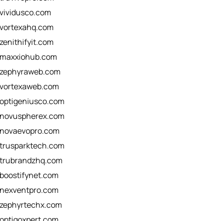
vividusco.com
vortexahq.com
zenithifyit.com
maxxiohub.com
zephyraweb.com
vortexaweb.com
optigeniusco.com
novuspherex.com
novaevopro.com
trusparktech.com
trubrandzhq.com
boostifynet.com
nexventpro.com
zephyrtechx.com
optigoxpert.com