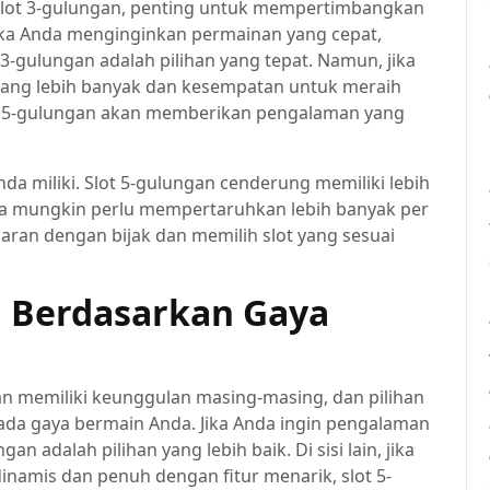
 slot 3-gulungan, penting untuk mempertimbangkan
Jika Anda menginginkan permainan yang cepat,
 3-gulungan adalah pilihan yang tepat. Namun, jika
 yang lebih banyak dan kesempatan untuk meraih
ot 5-gulungan akan memberikan pengalaman yang
nda miliki. Slot 5-gulungan cenderung memiliki lebih
da mungkin perlu mempertaruhkan lebih banyak per
aran dengan bijak dan memilih slot yang sesuai
h Berdasarkan Gaya
an memiliki keunggulan masing-masing, dan pilihan
da gaya bermain Anda. Jika Anda ingin pengalaman
an adalah pilihan yang lebih baik. Di sisi lain, jika
namis dan penuh dengan fitur menarik, slot 5-