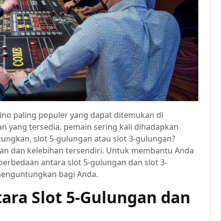
sino paling populer yang dapat ditemukan di
n yang tersedia, pemain sering kali dihadapkan
ngkan, slot 5-gulungan atau slot 3-gulungan?
ikan dan kelebihan tersendiri. Untuk membantu Anda
 perbedaan antara slot 5-gulungan dan slot 3-
menguntungkan bagi Anda.
ara Slot 5-Gulungan dan