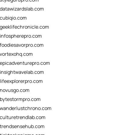
datawizardslab.com
cubiqio.com
geeklifechronicle.com
infospherepro.com
foodiesavorpro.com
vortexohq.com
epicadventurepro.com
insightwavelab.com
lifeexplorerpro.com
novusgo.com
bytestormpro.com
wanderlustchrono.com
culturetrendlab.com
trendsensehub.com