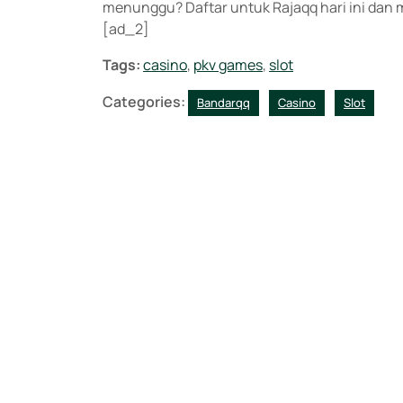
menunggu? Daftar untuk Rajaqq hari ini dan 
[ad_2]
Tags:
casino
,
pkv games
,
slot
Categories:
Bandarqq
Casino
Slot