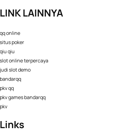
LINK LAINNYA
qq online
situs poker
qiu qiu
slot online terpercaya
judi slot demo
bandarqq
pkv qq
pkv games bandarqq
pkv
Links