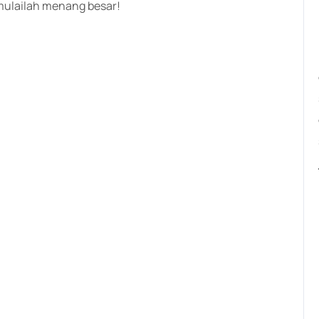
mulailah menang besar!