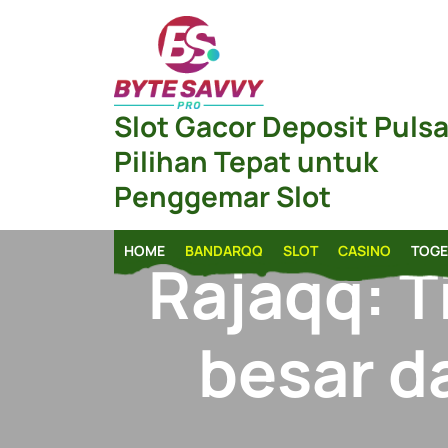
Skip
to
content
Slot Gacor Deposit Pulsa
Pilihan Tepat untuk
Penggemar Slot
HOME
BANDARQQ
SLOT
CASINO
TOGE
Rajaqq: 
besar d