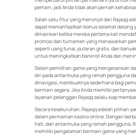
pemain, jadi Anda tidak akan pernah kehabisan
Salah satu fitur yang menonjol dari Rajaqq a
dapat memanfaatkan bonus selamat datang y
dimainkan ketika mereka pertama kali mendafta
promosi dan turnamen yang menawarkan pe
seperti uang tunai, putaran gratis, dan banya
untuk meningkatkan bankroll Anda dan menin
Selain pemilihan game yang mengesankan da
diri pada antarmuka yang ramah pengguna da
dinavigasi, membuatnya sederhana bagi pem
bermain segera. Jika Anda memiliki pertanyaa
layanan pelanggan Rajaqq selalu siap memb
Secara keseluruhan, Rajaqq adalah pilihan ya
dalam permainan kasino online. Dengan berb
hati, dan antarmuka yang ramah pengguna, 
memiliki pengalaman bermain game yang me