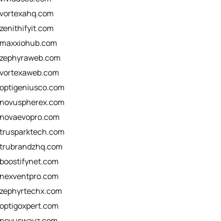
vortexahq.com
zenithifyit.com
maxxiohub.com
zephyraweb.com
vortexaweb.com
optigeniusco.com
novuspherex.com
novaevopro.com
trusparktech.com
trubrandzhq.com
boostifynet.com
nexventpro.com
zephyrtechx.com
optigoxpert.com
novuswayz.com