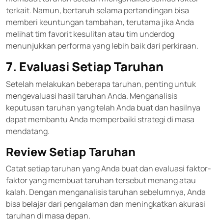
terkait. Namun, bertaruh selama pertandingan bisa
memberi keuntungan tambahan, terutama jika Anda
melihat tim favorit kesulitan atau tim underdog
menunjukkan performa yang lebih baik dari perkiraan.
7. Evaluasi Setiap Taruhan
Setelah melakukan beberapa taruhan, penting untuk
mengevaluasi hasil taruhan Anda. Menganalisis
keputusan taruhan yang telah Anda buat dan hasilnya
dapat membantu Anda memperbaiki strategi di masa
mendatang.
Review Setiap Taruhan
Catat setiap taruhan yang Anda buat dan evaluasi faktor-
faktor yang membuat taruhan tersebut menang atau
kalah. Dengan menganalisis taruhan sebelumnya, Anda
bisa belajar dari pengalaman dan meningkatkan akurasi
taruhan di masa depan.