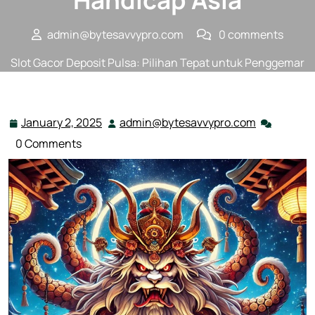
admin@bytesavvypro.com
0 comments
Slot Gacor Deposit Pulsa: Pilihan Tepat untuk Penggemar
Slot
>>
Casino
,
Slot
>> Slot Gacor – Strategi Sukses
Taruhan Slot Handicap Asia
January 2, 2025
admin@bytesavvypro.com
January
admin@byt
2,
0 Comments
2025