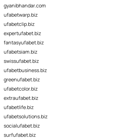
gyanibhandar.com
ufabetwarp.biz
ufabetclip.biz
expertufabet.biz
fantasyufabet.biz
ufabetsiam.biz
swissufabet.biz
ufabetbusiness.biz
greenufabet.biz
ufabetcolor.biz
extraufabet.biz
ufabetlife.biz
ufabetsolutions.biz
socialufabet.biz
surfufabet.biz