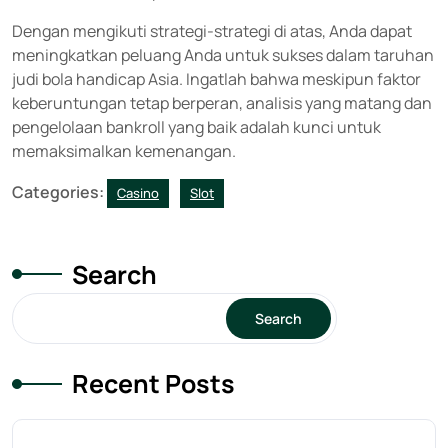
Dengan mengikuti strategi-strategi di atas, Anda dapat
meningkatkan peluang Anda untuk sukses dalam taruhan
judi bola handicap Asia. Ingatlah bahwa meskipun faktor
keberuntungan tetap berperan, analisis yang matang dan
pengelolaan bankroll yang baik adalah kunci untuk
memaksimalkan kemenangan.
Categories:
Casino
Slot
Search
Search
Recent Posts