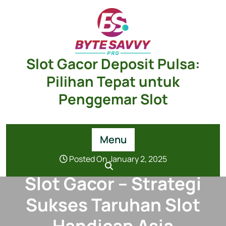
Skip
to
content
Slot Gacor Deposit Pulsa:
Pilihan Tepat untuk
Penggemar Slot
Menu
Posted On January 2, 2025
Slot Gacor – Strategi
Sukses Taruhan Slot
Handicap Asia