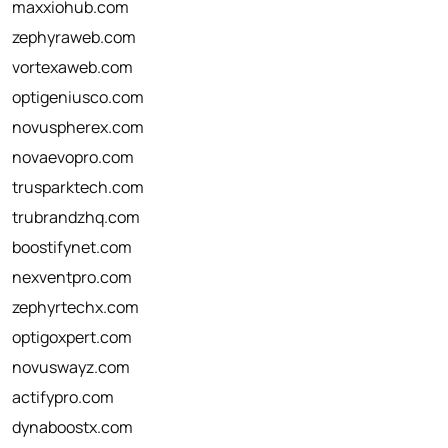
maxxiohub.com
zephyraweb.com
vortexaweb.com
optigeniusco.com
novuspherex.com
novaevopro.com
trusparktech.com
trubrandzhq.com
boostifynet.com
nexventpro.com
zephyrtechx.com
optigoxpert.com
novuswayz.com
actifypro.com
dynaboostx.com