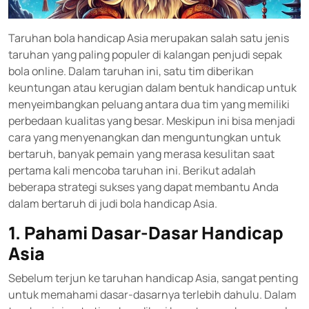
Taruhan bola handicap Asia merupakan salah satu jenis
taruhan yang paling populer di kalangan penjudi sepak
bola online. Dalam taruhan ini, satu tim diberikan
keuntungan atau kerugian dalam bentuk handicap untuk
menyeimbangkan peluang antara dua tim yang memiliki
perbedaan kualitas yang besar. Meskipun ini bisa menjadi
cara yang menyenangkan dan menguntungkan untuk
bertaruh, banyak pemain yang merasa kesulitan saat
pertama kali mencoba taruhan ini. Berikut adalah
beberapa strategi sukses yang dapat membantu Anda
dalam bertaruh di judi bola handicap Asia.
1. Pahami Dasar-Dasar Handicap
Asia
Sebelum terjun ke taruhan handicap Asia, sangat penting
untuk memahami dasar-dasarnya terlebih dahulu. Dalam