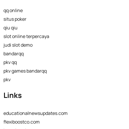
qq online
situs poker
qiu qiu
slot online terpercaya
judi slot demo
bandarqq
pkv qq
pkv games bandarqq
pkv
Links
educationalnewsupdates.com
flexiboostco.com