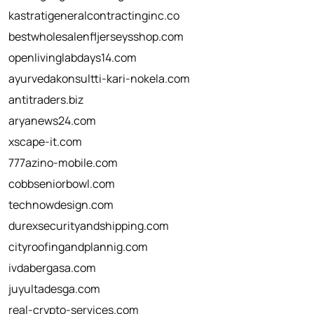
kastratigeneralcontractinginc.co
bestwholesalenfljerseysshop.com
openlivinglabdays14.com
ayurvedakonsultti-kari-nokela.com
antitraders.biz
aryanews24.com
xscape-it.com
777azino-mobile.com
cobbseniorbowl.com
technowdesign.com
durexsecurityandshipping.com
cityroofingandplannig.com
ivdabergasa.com
juyultadesga.com
real-crypto-services.com