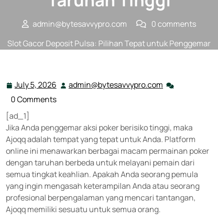
admin@bytesavvypro.com
0 comments
Slot Gacor Deposit Pulsa: Pilihan Tepat untuk Penggemar
Slot
>>
Bandarqq
>> Ajoqq: Tujuan Tujuan Anda untuk
Aksi Poker Taruhan Tinggi
July 5, 2026
admin@bytesavvypro.com
July
admin@bytesa
5,
0 Comments
2026
[ad_1]
Jika Anda penggemar aksi poker berisiko tinggi, maka
Ajoqq adalah tempat yang tepat untuk Anda. Platform
online ini menawarkan berbagai macam permainan poker
dengan taruhan berbeda untuk melayani pemain dari
semua tingkat keahlian. Apakah Anda seorang pemula
yang ingin mengasah keterampilan Anda atau seorang
profesional berpengalaman yang mencari tantangan,
Ajoqq memiliki sesuatu untuk semua orang.