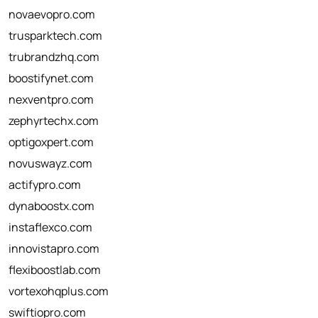
novaevopro.com
trusparktech.com
trubrandzhq.com
boostifynet.com
nexventpro.com
zephyrtechx.com
optigoxpert.com
novuswayz.com
actifypro.com
dynaboostx.com
instaflexco.com
innovistapro.com
flexiboostlab.com
vortexohqplus.com
swiftiopro.com