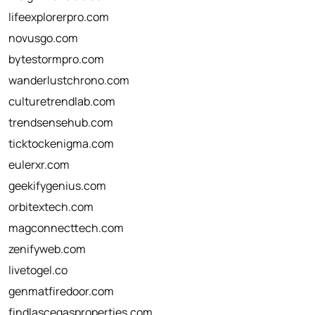
lifeexplorerpro.com
novusgo.com
bytestormpro.com
wanderlustchrono.com
culturetrendlab.com
trendsensehub.com
ticktockenigma.com
eulerxr.com
geekifygenius.com
orbitextech.com
magconnecttech.com
zenifyweb.com
livetogel.co
genmatfiredoor.com
findlascegasproperties.com