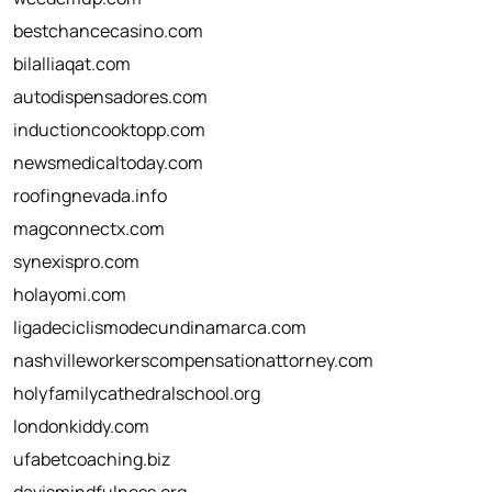
bestchancecasino.com
bilalliaqat.com
autodispensadores.com
inductioncooktopp.com
newsmedicaltoday.com
roofingnevada.info
magconnectx.com
synexispro.com
holayomi.com
ligadeciclismodecundinamarca.com
nashvilleworkerscompensationattorney.com
holyfamilycathedralschool.org
londonkiddy.com
ufabetcoaching.biz
davismindfulness.org