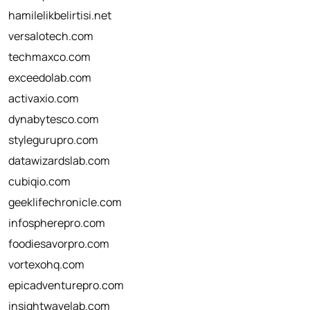
hamilelikbelirtisi.net
versalotech.com
techmaxco.com
exceedolab.com
activaxio.com
dynabytesco.com
stylegurupro.com
datawizardslab.com
cubiqio.com
geeklifechronicle.com
infospherepro.com
foodiesavorpro.com
vortexohq.com
epicadventurepro.com
insightwavelab.com