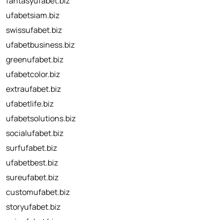
fantasyufabet.biz
ufabetsiam.biz
swissufabet.biz
ufabetbusiness.biz
greenufabet.biz
ufabetcolor.biz
extraufabet.biz
ufabetlife.biz
ufabetsolutions.biz
socialufabet.biz
surfufabet.biz
ufabetbest.biz
sureufabet.biz
customufabet.biz
storyufabet.biz