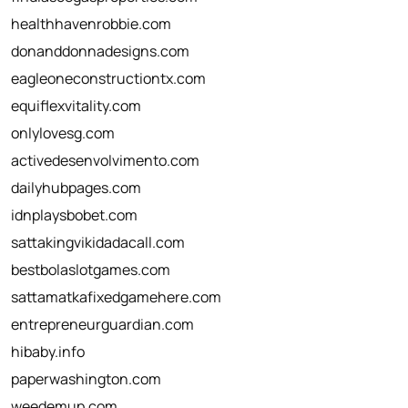
healthhavenrobbie.com
donanddonnadesigns.com
eagleoneconstructiontx.com
equiflexvitality.com
onlylovesg.com
activedesenvolvimento.com
dailyhubpages.com
idnplaysbobet.com
sattakingvikidadacall.com
bestbolaslotgames.com
sattamatkafixedgamehere.com
entrepreneurguardian.com
hibaby.info
paperwashington.com
weedemup.com