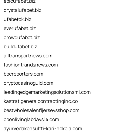
epicufabet.biz
crystalufabet.biz
ufabetok.biz
everufabet.biz
crowdufabet.biz
buildufabet.biz
alltransportnews.com
fashiontrandsnews.com
bbcreporters.com
cryptocasinoguid.com
leadingedgemarketingsolutionsmi.com
kastratigeneralcontractinginc.co
bestwholesalenfljerseysshop.com
openlivinglabdays14.com
ayurvedakonsultti-kari-nokela.com