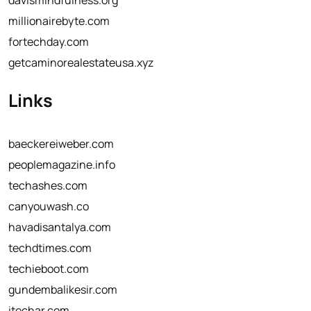
millionairebyte.com
fortechday.com
getcaminorealestateusa.xyz
Links
baeckereiweber.com
peoplemagazine.info
techashes.com
canyouwash.co
havadisantalya.com
techdtimes.com
techieboot.com
gundembalikesir.com
itechar.com