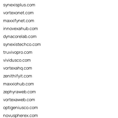
synexisplus.com
vortexonet.com
maxxifynet.com
innovexahub.com
dynacorelab.com
synexistechco.com
truvivopro.com
vividusco.com
vortexahq.com
zenithifyit.com
maxxiohub.com
zephyraweb.com
vortexaweb.com
optigeniusco.com
novuspherex.com