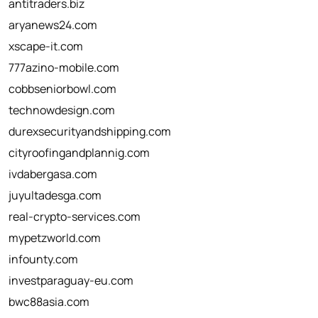
antitraders.biz
aryanews24.com
xscape-it.com
777azino-mobile.com
cobbseniorbowl.com
technowdesign.com
durexsecurityandshipping.com
cityroofingandplannig.com
ivdabergasa.com
juyultadesga.com
real-crypto-services.com
mypetzworld.com
infounty.com
investparaguay-eu.com
bwc88asia.com