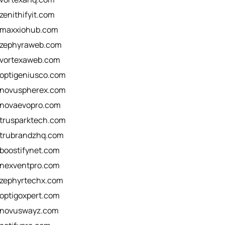
zenithifyit.com
maxxiohub.com
zephyraweb.com
vortexaweb.com
optigeniusco.com
novuspherex.com
novaevopro.com
trusparktech.com
trubrandzhq.com
boostifynet.com
nexventpro.com
zephyrtechx.com
optigoxpert.com
novuswayz.com