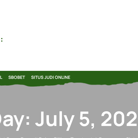
:
L
SBOBET
SITUS JUDI ONLINE
ay:
July 5, 20