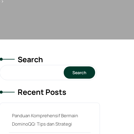
>>
Search
Search
Recent Posts
Panduan Komprehensif Bermain
DominoQQ: Tips dan Strategi