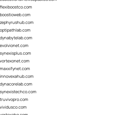
flexiboostco.com
boostioweb.com
zephyrushub.com
optipathlab.com
dynabytelab.com
evolvionet.com
synexisplus.com
vortexonet.com
maxxifynet.com
innovexahub.com
dynacorelab.com
synexistechco.com
truvivopro.com
vividusco.com
vortexahq.com