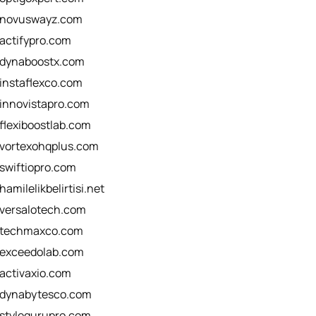
novuswayz.com
actifypro.com
dynaboostx.com
instaflexco.com
innovistapro.com
flexiboostlab.com
vortexohqplus.com
swiftiopro.com
hamilelikbelirtisi.net
versalotech.com
techmaxco.com
exceedolab.com
activaxio.com
dynabytesco.com
stylegurupro.com