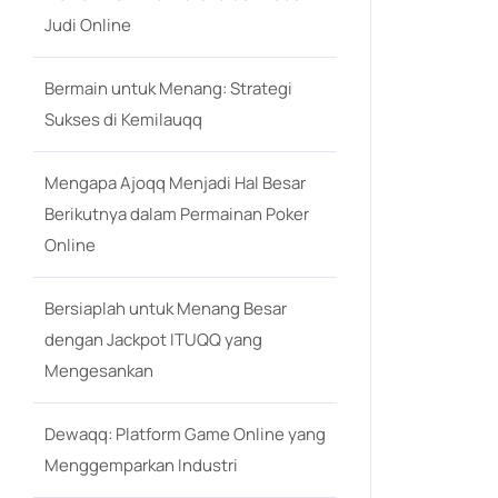
Judi Online
Bermain untuk Menang: Strategi
Sukses di Kemilauqq
Mengapa Ajoqq Menjadi Hal Besar
Berikutnya dalam Permainan Poker
Online
Bersiaplah untuk Menang Besar
dengan Jackpot ITUQQ yang
Mengesankan
Dewaqq: Platform Game Online yang
Menggemparkan Industri