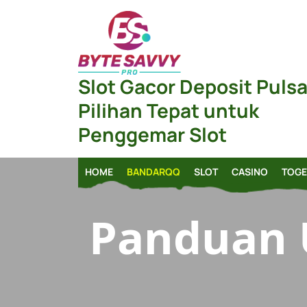
Skip
to
content
Slot Gacor Deposit Pulsa
Pilihan Tepat untuk
Penggemar Slot
HOME
BANDARQQ
SLOT
CASINO
TOGE
Panduan 