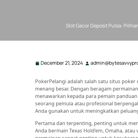
Slot Gacor Deposit Pulsa: Pilih
December 21, 2024
admin@bytesavvypr
December
21,
2024
PokerPelangi adalah salah satu situs poker 
menang besar. Dengan beragam permainan,
menawarkan kepada para pemain panduan 
seorang pemula atau profesional berpenga
Anda gunakan untuk meningkatkan peluang 
Pertama dan terpenting, penting untuk me
Anda bermain Texas Hold’em, Omaha, atau v
permainan sangat penting untuk kesukses