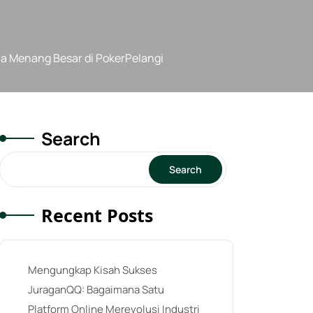
 Menang Besar di PokerPelangi
Search
Search
Recent Posts
Mengungkap Kisah Sukses
JuraganQQ: Bagaimana Satu
Platform Online Merevolusi Industri