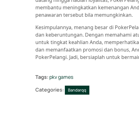
membantu meningkatkan kemenangan Anda
penawaran tersebut bila memungkinkan.
Kesimpulannya, menang besar di PokerPela
dan keberuntungan. Dengan memahami atur
untuk tingkat keahlian Anda, memperhatika
dan memanfaatkan promosi dan bonus, And
PokerPelangi. Jadi, bersiaplah untuk bermain
Tags:
pkv games
Categories:
Bandarqq