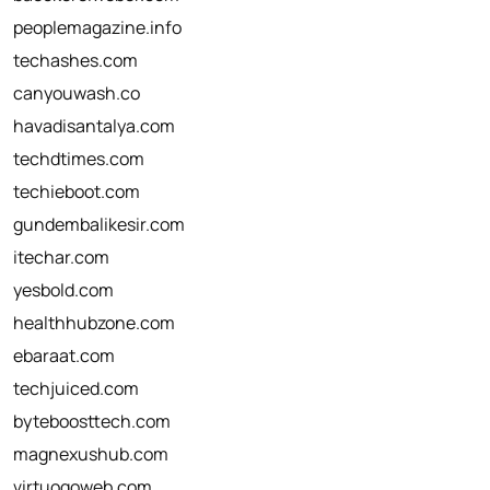
peoplemagazine.info
techashes.com
canyouwash.co
havadisantalya.com
techdtimes.com
techieboot.com
gundembalikesir.com
itechar.com
yesbold.com
healthhubzone.com
ebaraat.com
techjuiced.com
byteboosttech.com
magnexushub.com
virtuogoweb.com